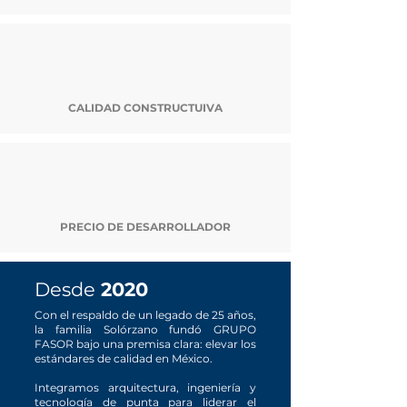
CALIDAD CONSTRUCTUIVA
PRECIO DE DESARROLLADOR
Desde
2020
Con el respaldo de un legado de 25 años,
la familia Solórzano fundó GRUPO
FASOR bajo una premisa clara: elevar los
estándares de calidad en México.
Integramos arquitectura, ingeniería y
tecnología de punta para liderar el