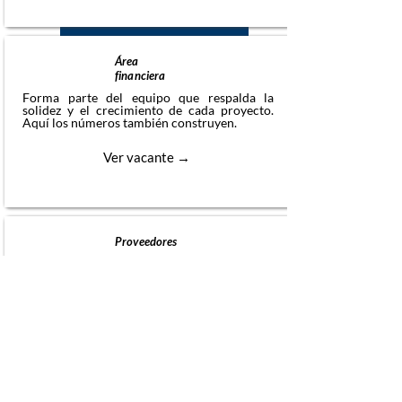
​Área
financiera
Forma parte del equipo que respalda la
solidez y el crecimiento de cada proyecto.
Aquí los números también construyen.
Ver vacante →
Torre Saga II
Próximamente
Proveedores
¿Ofreces productos o servicios para la
construcción y el desarrollo inmobiliario?
Nos interesa conocerte. Trabajamos con los
Así va
mejores.
Torre Saga I
Contáctanos →
Semana 29, 13 de julio de 2026
Ver avance completo →