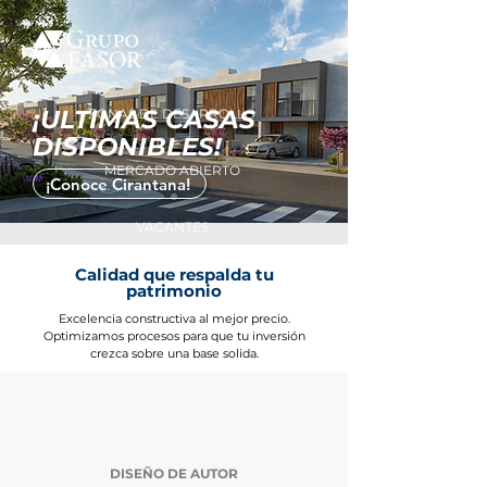
¡ULTIMAS CASAS
ZONAS DE DESARROLLO
DISPONIBLES!
MERCADO ABIERTO
¡Conoce Cirantana!
VACANTES
Calidad que respalda tu
CONTACTO
patrimonio
Excelencia constructiva al mejor precio.
Optimizamos procesos para que tu inversión
crezca sobre una base solida.
DISEÑO DE AUTOR